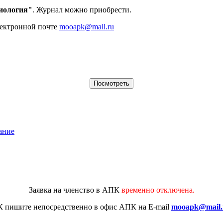
иология"
. Журнал можно приобрести.
лектронной почте
mooapk@mail.ru
ание
Заявка на членство в АПК
временно отключена.
К
пишите непосредственно в офис АПК на E-mail
mooapk@mail.