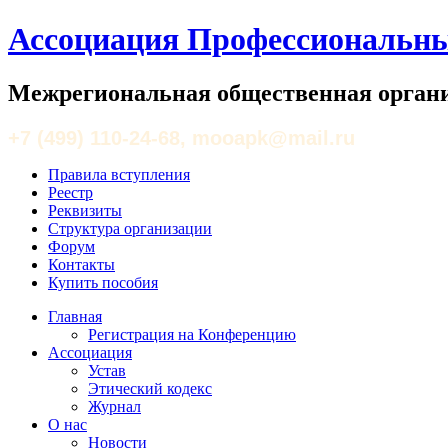
Ассоциация Профессиональны
Межрегиональная общественная органи
+7 (499) 110-24-68, mooapk@mail.ru
Правила вступления
Реестр
Реквизиты
Структура организации
Форум
Контакты
Купить пособия
Главная
Регистрация на Конференцию
Ассоциация
Устав
Этический кодекс
Журнал
О нас
Новости