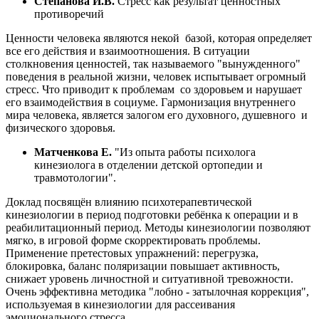
Степанова И.В.
Стресс как результат ценностных
противоречий
Ценности человека являются некой базой, которая определяет
все его действия и взаимоотношения. В ситуации
столкновения ценностей, так называемого "вынужденного"
поведения в реальной жизни, человек испытывает огромный
стресс. Что приводит к проблемам со здоровьем и нарушает
его взаимодействия в социуме. Гармонизация внутреннего
мира человека, является залогом его духовного, душевного и
физического здоровья.
Матченкова Е.
"Из опыта работы психолога
кинезиолога в отделении детской ортопедии и
травмотологии".
Доклад посвящён влиянию психотерапевтической
кинезиологии в период подготовки ребёнка к операции и в
реабилитационный период. Методы кинезиологии позволяют
мягко, в игровой форме скорректировать проблемы.
Применение претестовых упражнений: перегрузка,
блокировка, баланс поляризации повышает активность,
снижает уровень личностной и ситуативной тревожности.
Очень эффективна методика "лобно - затылочная коррекция",
используемая в кинезиологии для рассеивания
эмоционального стресса.