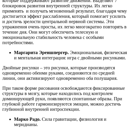
которые поддерживают развитие движений. Выделяют 7
блокировок развития внутренней структуры. Их легко
применять
и получать мгновенный результат, благодаря чему
достигается эффект расслабления, который помогает усилить
и достичь зрелости центральной нервной системы. Эти
упражнения очень просты, их легко многократно повторять в
течение дня. Они могут обеспечить телесную и
эмоциональную стабильность человека с особыми
потребностями.
Маргарита Эреншпергер.
Эмоциональная, физическая
и ментальная интеграция: игра с двойными рисунками.
Двойные рисунки – это рисунки, которые производятся
одновременно обеими руками, соединяются по средней
линии, они активизируют одновременно оба полушария.
При таком форме рисования освобождаются фиксированные
структуры в мозгу, которые находились под контролем
доминирующей руки, появляются спонтанные образы. При
глубокой работе гармонизируются эмоции, можно достичь
глубинной внутренней интроспекции.
Марко Радо.
Сила гравитации, физиология и
меридианы.