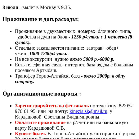
8 июля
- вылет в Москву в 9.35.
Проживание и доп.расходы:
Проживание в двухместных номерах блочного типа,
удобства и душ на блок -
1250 р/сутки с 1 человека (8
суток).
Отдельно заказывается питание: завтрак+ обед+
ужин=
1000-1200р/сутки
.
На все экскурсии нужно
около 5000 р.-6000 р.
Есть телефонная связь, интернет, база рядом с большим
поселком Артыбаш.
Трансфер Горно-Алтайск, база -
около 2000р. в одну
сторону.
Организационные вопросы :
Зарегистрируйтесь на фестиваль
по телефону: 8-905-
976-61-95 или на почту:
kinezis-sk@mail.ru
у
Кардашовой Светланы Владимировны.
Оплатите проживание
на р/счет или на банковскую
карту Кардашовой С.В.
Купите билет.
В Горно-Алтайск нужно приехать утром