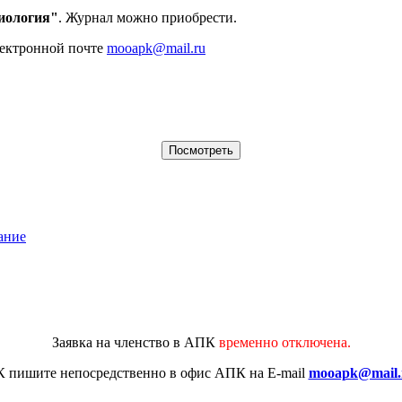
иология"
. Журнал можно приобрести.
лектронной почте
mooapk@mail.ru
ание
Заявка на членство в АПК
временно отключена.
К
пишите непосредственно в офис АПК на E-mail
mooapk@mail.