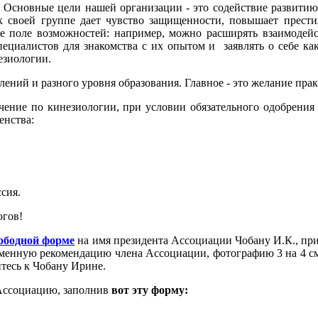
Основные цели нашей организации - это содействие развитию 
к своей группе дает чувство защищенности, повышает прести
ое поле возможностей: например, можно расширять взаимодейс
ециалистов для знакомства с их опытом и заявлять о себе ка
езиологии.
ений и разного уровня образования. Главное - это желание пра
ние по кинезиологии, при условии обязательного одобрения 
енства:
ссия.
огов!
вободной форме
на имя президента Ассоциации Чобану И.К., пр
енную рекомендацию члена Ассоциации, фотографию 3 на 4 см (
тесь к Чобану Ирине.
 Ассоциацию, заполнив
вот эту форму: