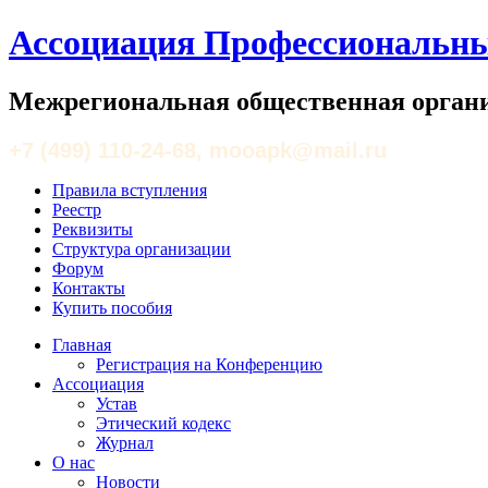
Ассоциация Профессиональны
Межрегиональная общественная органи
+7 (499) 110-24-68, mooapk@mail.ru
Правила вступления
Реестр
Реквизиты
Структура организации
Форум
Контакты
Купить пособия
Главная
Регистрация на Конференцию
Ассоциация
Устав
Этический кодекс
Журнал
О нас
Новости