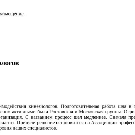
размещение.
ологов
аимодействия кинезиологов. Подготовительная работа шла в
бенно активными были Ростовская и Московская группы. Огром
ганизация. С названием процесс шел медленнее. Сначала пре
варианты. Приняли решение остановиться на Ассоциации профес
уровня наших специалистов.