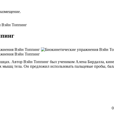
размещение.
я Вэйн Топпинг
ппинг
шцах. Автор Вэйн Топпинг был учеником Алена Бирдалла, кинез
х мышц тела. Он предложил использовать пальцевые пробы, бал
0