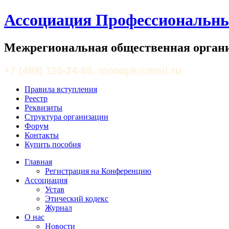
Ассоциация Профессиональны
Межрегиональная общественная органи
+7 (499) 110-24-68, mooapk@mail.ru
Правила вступления
Реестр
Реквизиты
Структура организации
Форум
Контакты
Купить пособия
Главная
Регистрация на Конференцию
Ассоциация
Устав
Этический кодекс
Журнал
О нас
Новости