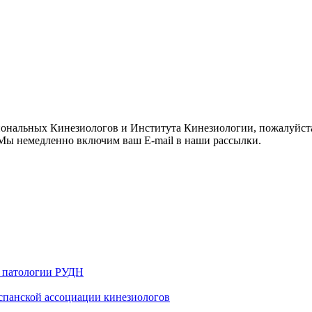
иональных Кинезиологов и Института Кинезиологии, пожалуйст
ы немедленно включим ваш E-mail в наши рассылки.
й патологии РУДН
 испанской ассоциации кинезиологов