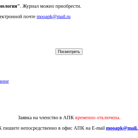
иология"
. Журнал можно приобрести.
лектронной почте
mooapk@mail.ru
ание
Заявка на членство в АПК
временно отключена.
К
пишите непосредственно в офис АПК на E-mail
mooapk@mail.