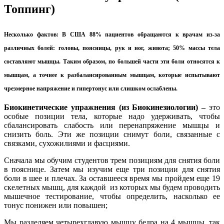
Топпинг)
Несколько фактов:
В США 88% пациентов обращаются к врачам из-за
различных болей: головы, поясницы, рук и ног, живота; 50% массы тела
составляют мышцы. Таким образом, по большей части эти боли относятся к
мышцам, а точнее к разбалансированным мышцам, которые испытывают
чрезмерное напряжение и гипертонус или слишком ослаблены.
Биокинетические упражнения (из Биокинезиологии) –
это
особые позиции тела, которые надо удерживать, чтобы
сбалансировать слабость или перенапряжение мышцы и
снизить боль. Эти же позиции снимут боли, связанные с
связками, сухожилиями и фасциями.
Сначала мы обучим студентов трем позициям для снятия боли
в пояснице. Затем мы изучим еще три позиции для снятия
боли в шее и плечах. За оставшееся время мы пройдем еще 19
скелетных мышц, для каждой из которых мы будем проводить
мышечное тестирование, чтобы определить, насколько ее
тонус понижен или повышен;
Мы разделяем четырехглавую мышцу бедра на 4 мышцы, так