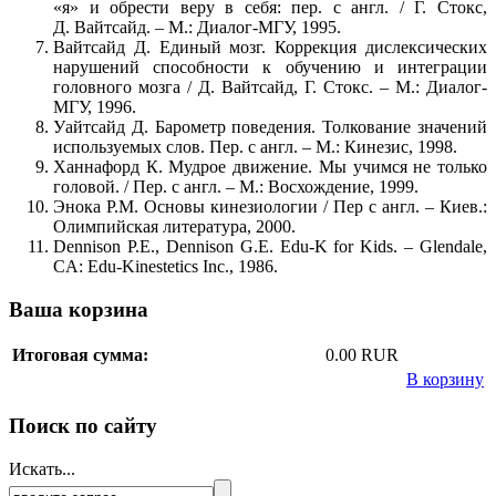
«я» и обрести веру в себя: пер. с англ. / Г. Стокс,
Д. Вайтсайд. – М.: Диалог-МГУ, 1995.
Вайтсайд Д. Единый мозг. Коррекция дислексических
нарушений способности к обучению и интеграции
головного мозга / Д. Вайтсайд, Г. Стокс. – М.: Диалог-
МГУ, 1996.
Уайтсайд Д. Барометр поведения. Толкование значений
используемых слов. Пер. с англ. – М.: Кинезис, 1998.
Ханнафорд К. Мудрое движение. Мы учимся не только
головой. / Пер. с англ. – М.: Восхождение, 1999.
Энока Р.М. Основы кинезиологии / Пер с англ. – Киев.:
Олимпийская литература, 2000.
Dennison P.E., Dennison G.E. Edu-K for Kids. – Glendale,
CA: Edu-Kinestetics Inc., 1986.
Ваша корзина
Итоговая сумма:
0.00 RUR
В корзину
Поиск по сайту
Искать...