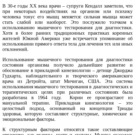
В 30-е годы ХХ века врачи – супруги Кендалл заметили, что
при некоторых воздействиях на организм или психику
человека тонус его мышц меняется: сильная мышца может
стать слабой или наоборот. Это послужило толчком к
использованию мышечного тестирования для диагностики.
Хотя в более ранних традиционных практиках коренных
жителей Южной Америки уже встречается упоминание об
использовании прямого ответа тела для лечения тех или иных
отклонений.
Использование мышечного тестирования для диагностики
состояния организма получило дальнейшее развитие и
обоснование в прикладной кинезиологии – детище Джорджа
Гудхарта, наблюдательного и творческого американского
врача из Детройта, штат Мичиган, США. Эта система
использования мышечного тестирования в диагностических и
терапевтических целях при различных состояниях была
разработана в 1964 году. Корни ее произрастают из
мануальной терапии. Прикладная кинезиология – это
целостный подход, основанный на концепции Триады
здоровья, которую составляют структурные, химические и
эмоциональные факторы.
К структурным факторам относятся такие составляющие
организма, как мышцы, кости и суставы. Мышца оказалась