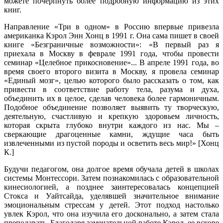
можете почерпнуть более подробную информацию из этих
книг.
Направление «Три в одном» в Россию впервые привезла
американка Кэрол Энн Хонц в 1991 г. Она сама пишет в своей
книге «Безграничные возможности»: «В первый раз я
приехала в Москву в феврале 1991 года, чтобы провести
семинар «Целебное прикосновение»... В апреле 1991 года, во
время своего второго визита в Москву, я провела семинар
«Единый мозг», целью которого было рассказать о том, как
привести в соответствие работу тела, разума и духа,
объединить их в целое, сделав человека более гармоничным.
Подобное объединение позволяет выявить ту творческую,
деятельную, счастливую и крепкую здоровьем личность,
которая скрыта глубоко внутри каждого из нас. Мы –
сверкающие драгоценные камни, ждущие часа быть
извлеченными из пустой породы и осветить весь мир!» [Хонц
К.]
Будучи педагогом, она долгое время обучала детей в школах
системы Монтессори. Затем познакомилась с образовательной
кинесиологией, а позднее заинтересовалась концепцией
Стокса и Уайтсайда, уделявшей значительное внимание
эмоциональным стрессам у детей. Этот подход настолько
увлек Кэрол, что она изучила его досконально, а затем стала
преподавать. Благодаря замечательной работе Кэрол, ее вскоре