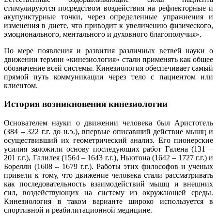
стимулируются посредством воздействия на рефлекторные и
акупунктурные точки, через определенные упражнения и
изменения в диете, что приводит к увеличению физического,
эмоционального, ментального и духовного благополучия».
По мере появления и развития различных ветвей науки о
движении термин «кинезиология» стали применять как общее
обозначение всей системы. Кинезиология обеспечивает самый
прямой путь коммуникации через тело с пациентом или
клиентом.
История возникновения кинезиологии
Основателем науки о движении человека был Аристотель
(384 – 322 г.г. до н.э.), впервые описавший действие мышц и
осуществивший их геометрический анализ. Его пионерские
усилия заложили основу последующих работ Галена (131 –
201 г.г.), Галилея (1564 – 1643 г.г.), Ньютона (1642 – 1727 г.г.) и
Борелли (1608 – 1679 г.г.). Работы этих философов и ученых
привели к тому, что движение человека стали рассматривать
как последовательность взаимодействий мышц и внешних
сил, воздействующих на систему из окружающей среды.
Кинезиология в таком варианте широко используется в
спортивной и реабилитационной медицине.