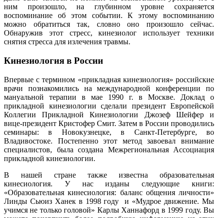
ним произошло, на глубинном уровне сохраняется
воспоминание об этом событии. К этому воспоминанию
можно обратиться так, словно оно произошло сейчас.
Обнаружив этот стресс, кинезиолог использует техники
снятия стресса для излечения травмы.
Кинезиология в России
Впервые с термином «прикладная кинезиология» российские
врачи познакомились на международной конференции по
мануальной терапии в мае 1990 г. в Москве. Доклад о
прикладной кинезиологии сделали президент Европейской
Коллегии Прикладной Кинезиологии Джозеф Шейфер и
вице-президент Кристофер Смит. Затем в России проводились
семинары: в Новокузнецке, в Санкт-Петербурге, во
Владивостоке. Постепенно этот метод завоевал внимание
специалистов, была создана Межрегиональная Ассоциация
прикладной кинезиологии.
В нашей стране также известна образовательная
кинесиология. У нас изданы следующие книги:
«Образовательная кинесиология: баланс общения личности»
Линды Сьюиз Ханек в 1998 году и «Мудрое движение. Мы
учимся не только головой» Карлы Ханнафорд в 1999 году. Вы