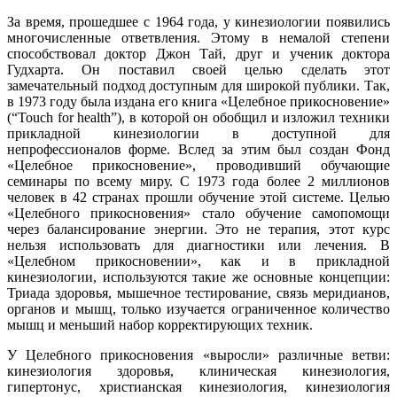
За время, прошедшее с 1964 года, у кинезиологии появились
многочисленные ответвления. Этому в немалой степени
способствовал доктор Джон Тай, друг и ученик доктора
Гудхарта. Он поставил своей целью сделать этот
замечательный подход доступным для широкой публики. Так,
в 1973 году была издана его книга «Целебное прикосновение»
(“Touch for health”), в которой он обобщил и изложил техники
прикладной кинезиологии в доступной для
непрофессионалов форме. Вслед за этим был создан Фонд
«Целебное прикосновение», проводивший обучающие
семинары по всему миру. С 1973 года более 2 миллионов
человек в 42 странах прошли обучение этой системе. Целью
«Целебного прикосновения» стало обучение самопомощи
через балансирование энергии. Это не терапия, этот курс
нельзя использовать для диагностики или лечения. В
«Целебном прикосновении», как и в прикладной
кинезиологии, используются такие же основные концепции:
Триада здоровья, мышечное тестирование, связь меридианов,
органов и мышц, только изучается ограниченное количество
мышц и меньший набор корректирующих техник.
У Целебного прикосновения «выросли» различные ветви:
кинезиология здоровья, клиническая кинезиология,
гипертонус, христианская кинезиология, кинезиология