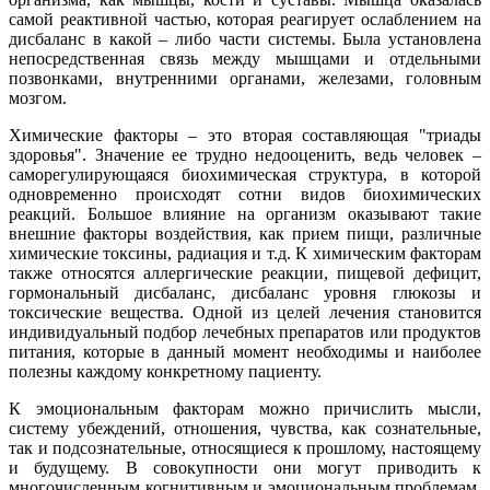
самой реактивной частью, которая реагирует ослаблением на
дисбаланс в какой – либо части системы. Была установлена
непосредственная связь между мышцами и отдельными
позвонками, внутренними органами, железами, головным
мозгом.
Химические факторы – это вторая составляющая "триады
здоровья". Значение ее трудно недооценить, ведь человек –
саморегулирующаяся биохимическая структура, в которой
одновременно происходят сотни видов биохимических
реакций. Большое влияние на организм оказывают такие
внешние факторы воздействия, как прием пищи, различные
химические токсины, радиация и т.д. К химическим факторам
также относятся аллергические реакции, пищевой дефицит,
гормональный дисбаланс, дисбаланс уровня глюкозы и
токсические вещества. Одной из целей лечения становится
индивидуальный подбор лечебных препаратов или продуктов
питания, которые в данный момент необходимы и наиболее
полезны каждому конкретному пациенту.
К эмоциональным факторам можно причислить мысли,
систему убеждений, отношения, чувства, как сознательные,
так и подсознательные, относящиеся к прошлому, настоящему
и будущему. В совокупности они могут приводить к
многочисленным когнитивным и эмоциональным проблемам,