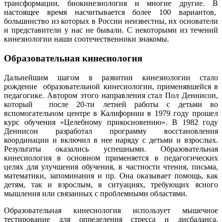
трансформации, биокинезиология и многие другие. В
настоящее время насчитывается более 100 вариантов,
большинство из которых в России неизвестны, их основатели
и представители у нас не бывали. С некоторыми из течений
кинезиологии наши соотечественники знакомы.
Образовательная кинесиология
Дальнейшим шагом в развитии кинезиологии стало
рождение образовательной кинесиологии, применявшейся в
педагогике. Автором этого направления стал Пол Деннисон,
который после 20-ти летней работы с детьми во
вспомогательном центре в Калифорнии в 1979 году прошел
курс обучения «Целебному прикосновению». В 1982 году
Деннисон разработал программу восстановления
координации и включил в нее наряду с детьми и взрослых.
Результаты оказались успешными. Образовательная
кинесиология в основном применяется в педагогических
целях для улучшения обучения, в частности чтения, письма,
математики, запоминания и пр. Она оказывает помощь, как
детям, так и взрослым, в ситуациях, требующих ясного
мышления или связанных с проблемными областями.
Образовательная кинесиология использует мышечное
тестирование для определения стресса и дисбаланса,