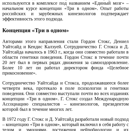
используются в комплексе под названием «Единый мозг» –
начальном курсе концепции «Три в одном». Опыт работы
российских и зарубежных кинезиологов подтверждает
эффективность этого подхода.
Концепция «Три в одном»
Авторами этого направления стали Гордон Стокс, Дениел
Уайтсайд и Кендис Калэуей. Сотрудничество Г. Стокса и Д.
Уайтсайда началось в 1963 г., когда они совместно работали в
области генетики поведения. Гордон Стокс в течение почти
20 лет был в первых рядах движения за самооздоровление.
Более 10 лет он работал директором фонда «Целебное
прикосновение».
Сотрудничество Уайтсайда и Стокса, продолжавшееся более
четверти века, протекало в поле психологии и генетики
поведения. Они совместно выступали почти во всех изданиях
концепции «Три в одном». Г. Стокс создал Международную
Ассоциацию специалистов – кинезиологов, президентом
которой был в течение многих лет.
В 1972 году Г. Стокс и Д. Уайтсайд разработали новый подход
– концепцию «Три в одном», который включил в себя работу с
телом и эмоциями, достижения нейробиологии и их