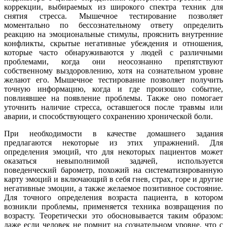
коррекции, выбираемых из широкого спектра техник для
снятия стресса. Мышечное тестирование позволяет
моментально по бессознательному ответу определить
реакцию на эмоциональные стимулы, прояснить внутренние
конфликты, скрытые негативные убеждения и отношения,
которые часто обнаруживаются у людей с различными
проблемами, когда они неосознанно препятствуют
собственному выздоровлению, хотя на сознательном уровне
желают его. Мышечное тестирование позволяет получить
точную информацию, когда и где произошло событие,
повлиявшее на появление проблемы. Также оно помогает
уточнить наличие стресса, оставшегося после травмы или
аварии, и способствующего сохранению хронической боли.
При необходимости в качестве домашнего задания
предлагаются некоторые из этих упражнений. Для
определения эмоций, что для некоторых пациентов может
оказаться невыполнимой задачей, используется
поведенческий барометр, похожий на систематизированную
карту эмоций и включающий в себя гнев, страх, горе и другие
негативные эмоции, а также желаемое позитивное состояние.
Для точного определения возраста пациента, в котором
возникли проблемы, применяется техника возвращения по
возрасту. Теоретически это обосновывается таким образом:
даже если человек не помнит на сознательном уровне, что с