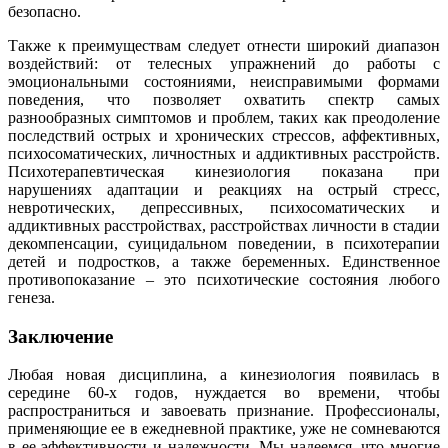
безопасно.
Также к преимуществам следует отнести широкий диапазон
воздействий: от телесных упражнений до работы с
эмоциональными состояниями, неисправимыми формами
поведения, что позволяет охватить спектр самых
разнообразных симптомов и проблем, таких как преодоление
последствий острых и хронических стрессов, аффективных,
психосоматических, личностных и аддиктивных расстройств.
Психотерапевтическая кинезиология показана при
нарушениях адаптации и реакциях на острый стресс,
невротических, депрессивных, психосоматических и
аддиктивных расстройствах, расстройствах личности в стадии
декомпенсации, суицидальном поведении, в психотерапии
детей и подростков, а также беременных. Единственное
противопоказание – это психотические состояния любого
генеза.
Заключение
Любая новая дисциплина, а кинезиология появилась в
середине 60-х годов, нуждается во времени, чтобы
распространиться и завоевать признание. Профессионалы,
применяющие ее в ежедневной практике, уже не сомневаются
в ее эффективности и надежности. Мы надеемся, что многие