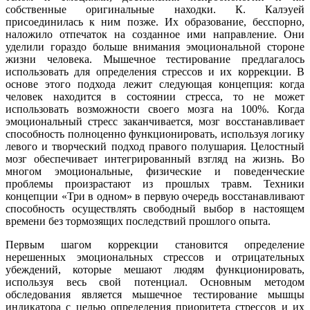
собственные оригинальные находки. К. Калэуей
присоединилась к ним позже. Их образование, бесспорно,
наложило отпечаток на созданное ими направление. Они
уделили гораздо больше внимания эмоциональной стороне
жизни человека. Мышечное тестирование предлагалось
использовать для определения стрессов и их коррекции. В
основе этого подхода лежит следующая концепция: когда
человек находится в состоянии стресса, то не может
использовать возможности своего мозга на 100%. Когда
эмоциональный стресс заканчивается, мозг восстанавливает
способность полноценно функционировать, используя логику
левого и творческий подход правого полушария. Целостный
мозг обеспечивает интегрированный взгляд на жизнь. Во
многом эмоциональные, физические и поведенческие
проблемы произрастают из прошлых травм. Техники
концепции «Три в одном» в первую очередь восстанавливают
способность осуществлять свободный выбор в настоящем
времени без тормозящих последствий прошлого опыта.
Первым шагом коррекции становится определение
нерешенных эмоциональных стрессов и отрицательных
убеждений, которые мешают людям функционировать,
используя весь свой потенциал. Основным методом
обследования является мышечное тестирование мышцы
индикатора с целью определения приоритета стрессов и их