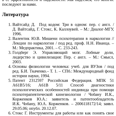
последуют за нами.
Литература
Вайтсайд Д. Под кодом: Три в одном: пер. с англ. /
Д. Вайтсайд, Г. Стокс, К. Каллоувей. – М.: Диалог-МГУ,
1996.
Валентик Ю.В. Мишени психотерапии в наркологии //
Лекции по наркологии / под ред. проф. Н.Н. Иванца. –
М.: Медпрактика, 2001. – С. 233-243.
Голдберг Э. Управляющий мозг. Лобные доли,
лидерство и цивилизация: Пер. с англ. – М.: Смысл,
2003.
Основы физиологии человека: учеб. для ВУЗов / под
ред. Б.И. Ткаченко.– Т. 1. – СПб.: Международный фонд
истории науки, 1994.
Патент 2312597 Российская Федерация. МПК 51
А61В5/16; А61В 5/11 Способ диагностики
психологических особенностей индивида при помощи
психотерапевтической кинезиологии / Чобану И.К.,
Корженков Ю.А.: заявитель и патентообладатель
И.К. Чобану, Ю.А. Корженков. – 2006118172/14; заявл.
29.05.06; опубл. 20.12.07.
Стокс Г. Инструменты для работы или как понять свое