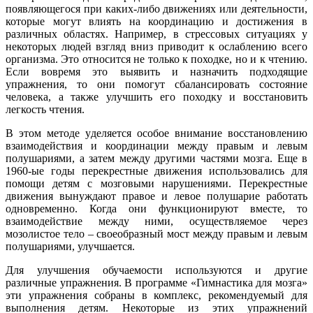
появляющегося при каких-либо движениях или деятельности,
которые могут влиять на координацию и достижения в
различных областях. Например, в стрессовых ситуациях у
некоторых людей взгляд вниз приводит к ослаблению всего
организма. Это относится не только к походке, но и к чтению.
Если вовремя это выявить и назначить подходящие
упражнения, то они помогут сбалансировать состояние
человека, а также улучшить его походку и восстановить
легкость чтения.
В этом методе уделяется особое внимание восстановлению
взаимодействия и координации между правым и левым
полушариями, а затем между другими частями мозга. Еще в
1960-ые годы перекрестные движения использовались для
помощи детям с мозговыми нарушениями. Перекрестные
движения вынуждают правое и левое полушарие работать
одновременно. Когда они функционируют вместе, то
взаимодействие между ними, осуществляемое через
мозолистое тело – своеобразный мост между правым и левым
полушариями, улучшается.
Для улучшения обучаемости используются и другие
различные упражнения. В программе «Гимнастика для мозга»
эти упражнения собраны в комплекс, рекомендуемый для
выполнения детям. Некоторые из этих упражнений