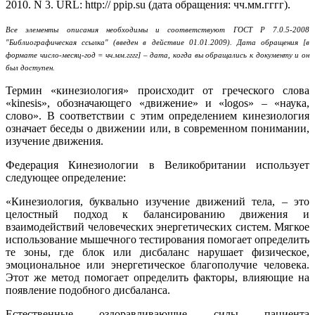
2010. N 3. URL: http:// ppip.su (дата обращения: чч.мм.гггг).
Все элементы описания необходимы и соответствуют ГОСТ Р 7.0.5-2008
"Библиографическая ссылка" (введен в действие 01.01.2009). Дата обращения [в
формате число-месяц-год = чч.мм.гггг] – дата, когда вы обращались к документу и он
был доступен.
Термин «кинезиология» происходит от греческого слова
«kinesis», обозначающего «движение» и «logos» – «наука,
слово». В соответствии с этим определением кинезиология
означает беседы о движении или, в современном понимании,
изучение движения.
Федерация Кинезиологии в Великобритании использует
следующее определение:
«Кинезиология, буквально изучение движений тела, – это
целостный подход к балансированию движения и
взаимодействий человеческих энергетических систем. Мягкое
использование мышечного тестирования помогает определить
те зоны, где блок или дисбаланс нарушает физическое,
эмоциональное или энергетическое благополучие человека.
Этот же метод помогает определить факторы, влияющие на
появление подобного дисбаланса.
Естественные оздоравливающие силы пациента