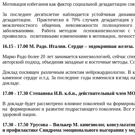
Мотивация избегания как фактор социальной дезадаптации сов
За последнее десятилетие наблюдается устойчивая динам
дезадаптации. Практически в 70% случаев дезадаптация у
межличностного общения, невозможности полноценного
заболеваниями. Работа методом психокинезиологии с т
проявились позитивными изменениями в мотивации, личностном
16.15 - 17.00 М. Радо. Италия.
Сердце – эндокринная железа.
Марко Радо более 20 лет занимается кинезиологией, сейчас с
авторский подход, объединяя западные и восточные методы. Сп
Доклад посвящен различным аспектам нейрокардиологии. В ка
каменное сердце и.т.д. За последние годы изменился взгляд 
докладе.
17.00 - 17.30 Степанова И.В. к.б.н., действительный член 
В докладе будет рассмотрено влияние поколений на формиров
на формирование и развитие подрастающего поколения. Все э
здоровой нации.
17.30 - 17.50 Урусова – Вилькер М. кинезиолог, консульт
и профилактике Синдрома эмоционального выгорания у ме