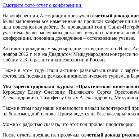
Смотрите фото-отчет о конференции.
На конференции Ассоциации прозвучал
отчетный доклад пре
Были выполнены все намеченные на прошлой конференции цел
шла повседневная работа. За прошедший год в Санкт-Петер
участием. Были заслушаны доклады ведущих кинезиологов Р
конференции, половина докладчиков – остепененные ученые.
Активно проходило международное сотрудничество. Наша Асс
ноября 2012 г. и в на Двадцатом Международном конгрессе по 
Чобану И.К. о развитии кинезиологии в России.
Также в этом году стали активно развиваться связи с заруб
состоялась поездка в рамках кинезиологического туризма в Бар
Мы зарегистрировали журнал «Практическая кинезиологи
Куроедову Елену Олеговну, Пилявского Сергея Орестович
Александровича, Тимофееву Ольгу Александровну, Микушина Ф
Также в этом году наши кинезиологи начали волонтерский п
на безвозмездной основе. Прием ведется на базе кафедры пси
Можно с радостью сказать, что этот год прошел плодотворно.
После отчета президента прозвучал
отчетный доклад руково