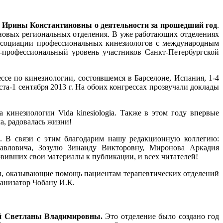
у Ирины Константиновны о деятельности за прошедший год
.
новых региональных отделения. В уже работающих отделениях
Ассоциации профессиональных кинезиологов с международным
-профессиональный уровень участников Санкт-Петербургской
е по кинезиологии, состоявшемся в Барселоне, Испания, 1-4
та-1 сентября 2013 г. На обоих конгрессах прозвучали доклады
 кинезиологии Vida kinesiologia. Также в этом году впервые
а, радовалась жизни!
 В связи с этим благодарим нашу редакционную коллегию:
Павловича, Зозулю Зинаиду Викторовну, Миронова Аркадия
вивших свои материалы к публикации, и всех читателей!
ы, оказывающие помощь пациентам терапевтических отделений
ганизатор Чобану И.К.
ой Светланы Владимировны.
Это отделение было создано год