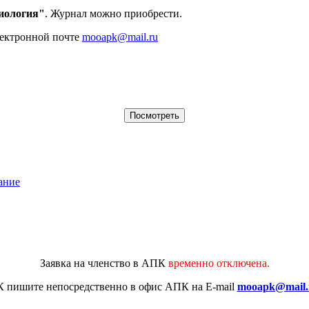
иология"
. Журнал можно приобрести.
лектронной почте
mooapk@mail.ru
ание
Заявка на членство в АПК
временно отключена.
К
пишите непосредственно в офис АПК на E-mail
mooapk@mail.