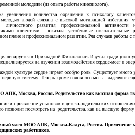
ременной молодежи (из опыта работы кинезиолога).
ика увеличения количества обращений к психологу клиенто
 молодых людей связана с высокой мотивацией избегания, ч
 личностного развития, профессиональной активности и
акими клиентами показала устойчивые положительные ре
 плане и профессиональном развитии. Ряд случаев работы с та
пециализируется в Прикладной Физиологии. Изучил традиционну
ециализируется на изучении взаимодействия сердце-мозг и энер
ждой культуре сердце играет особую роль. Существует много 
на нервную систему. Теперь кроме головного мозга выделяют е
МОО АПК, Москва, Россия.
Родительство как высшая форма тв
ание и проявление установок в детско-родительских отношения
то позволит посмотреть на родительства, как на высшую форму 
ативный член МОО АПК, Москва-Калуга, Россия. Применение 
дицинских работников.