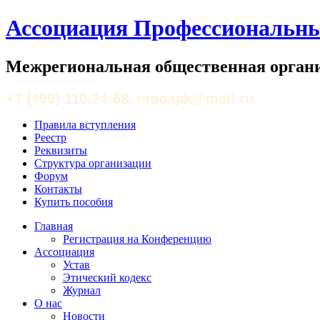
Ассоциация Профессиональны
Межрегиональная общественная органи
+7 (499) 110-24-68, mooapk@mail.ru
Правила вступления
Реестр
Реквизиты
Структура организации
Форум
Контакты
Купить пособия
Главная
Регистрация на Конференцию
Ассоциация
Устав
Этический кодекс
Журнал
О нас
Новости