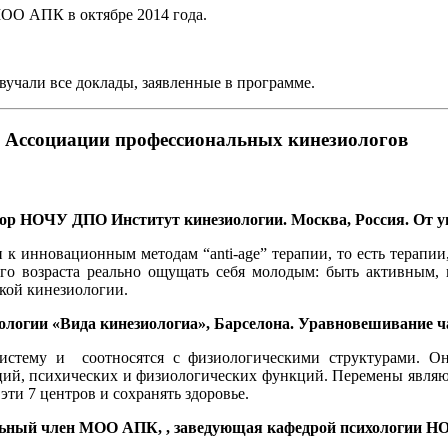
ОО АПК в октябре 2014 года.
вучали все доклады, заявленные в программе.
Ассоциации профессиональных кинезиологов
ректор НОЧУ ДПО Институт кинезиологии. Москва, Россия.
От у
к инновационным методам “anti-age” терапии, то есть терапии
ого возраста реально ощущать себя молодым: быть активным,
ской кинезиологии.
иологии «Вида кинезиологиа», Барселона. Уравновешивание ч
истему и соотносятся с физиологическими структурами. Он
ций, психических и физиологических функций. Перемены являю
эти 7 центров и сохранять здоровье.
вительный член МОО АПК, , заведующая кафедрой психологии