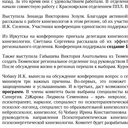
назад. За это время они с удовольствием работали. В отделе
начали совместную работу с Красноярским отделением ППЛ. Во
Выступила Зинаида Викторовна Зозуля. Благодаря активной
рассказала о работе кинезиологов в этом регионе, об их учас
И.К. Силенок. Участники конференции единогласно поддержа
Из Иркутска на конференцию приехала делегация кинезиоло
кинезиологии. Светлана Сергеевна рассказала об их эффек
регионального отделения. Конференция поддержала
создание 
Также выступила Габышева Виктория Анатольевна из Тюмени
создать Тюменское региональное отделение под руководством
После обсуждения жизни в регионах перешли к выборам. Куро
Чобану И.К. вынесла на обсуждение конференции вопрос о с
минимум три важных причины. Во-первых, это поможет фо
защищенными и услышанными. И в-третьих, даст возможност
программ.
В члены комитета были выбраны специалисты кин
Синергия. 2)Жарова Людмила Семеновна – врач- невролог,
психотерапевт, нарколог, специалист по психотерапевтичес
психолог-логопед, специалист по образовательной кинезиолог
нейропсихолог, кинезиолог, 6) Чобану Ирина Константиновна 
руководитель направления Психотерапевтическая кинезио
психоэнергетической кинезиологии. Комитет будет разрабатыв