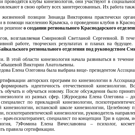
нии проводятся клубы кинезиологов, они участвуют в социально
влекают в свою орбиту всех заинтересованных. Их работа такж
 жизненной позиции Зинаида Викторовна практически органи
тии в помощи населению Крымска, о проведении клубов в Красно
ли решение
о создании регионального Краснодарского отделе
гов, возглавляемая Смирновой Светланой Сергеевной. В течен
тивной работе, творческих результатах и планах на будущее
Байкальского регионального отделения под руководством С
. В этой области кинезиология начала развиваться в течение
 Габышевой Виктории Анатольевны.
едова Елена Олеговна была выбрана вице- президентом Ассоци
ертификации авторских программ по кинезиологии в Ассоциаци
рмировать идентичность отечественной кинезиологии. Во
ь обучать и обучаться новому. После обсуждения было приня
езиологи из разных сфер. 1)Куроедова Елена Олеговна – док
 специалист по прикладной кинезиологии, психотерапевтиче
кой кинезиологии, испанской школе кинезиологии, Целебному 
ии, психотерапевтической кинезиологии, руководитель направл
– врач-психотерапевт, специалист по концепции Три в одном, 
логия, 7)Фомина Елена Вячеславовна – психолог, космет
ать правила сертификации.