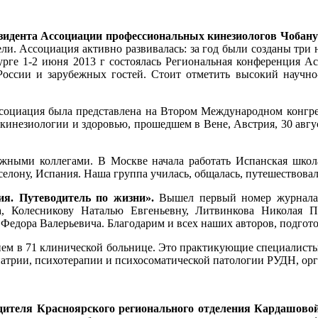
зидента Ассоциации профессиональных кинезиологов Чобан
и. Ассоциация активно развивалась: за год были созданы три 
бурге 1-2 июня 2013 г состоялась Региональная конференция 
оссии и зарубежных гостей. Стоит отметить высокий научно
оциация была представлена на Втором Международном конгресс
кинезиологии и здоровью, прошедшем в Вене, Австрия, 30 авгус
ежными коллегами. В Москве начала работать Испанская школа
селону, Испания. Наша группа училась, общалась, путешествовал
я. Путеводитель по жизни».
Вышел первый номер журнала.
а, Колесникову Наталью Евгеньевну, Литвинкова Николая 
едора Валерьевича. Благодарим и всех наших авторов, подгото
рием в 71 клинической больнице. Это практикующие специалист
хиатрии, психотерапии и психосоматической патологии РУДН, ор
дителя Красноярского регионального отделения Кардашов