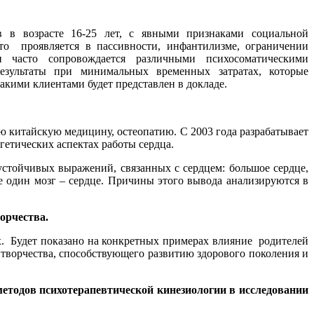
в в возрасте 16-25 лет, с явными признаками социальной
то проявляется в пассивности, инфантилизме, ограничении
 часто сопровождается различными психосоматическими
зультаты при минимальных временных затратах, которые
кими клиентами будет представлен в докладе.
ю китайскую медицину, остеопатию. С 2003 года разрабатывает
гетических аспектах работы сердца.
устойчивых выражений, связанных с сердцем: большое сердце,
ще один мозг – сердце. Причины этого вывода анализируются в
орчества.
х. Будет показано на конкретных примерах влияние родителей
творчества, способствующего развитию здорового поколения и
методов психотерапевтической кинезиологии в исследовании