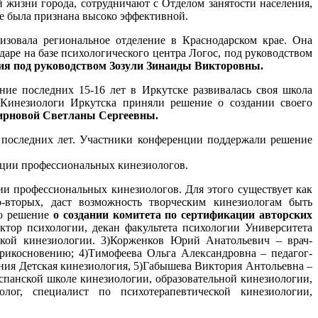
й жизни города, сотрудничают с Отделом занятости населения,
е была признана высоко эффективной.
зовала региональное отделение в Краснодарском крае. Она
даре на базе психологического центра Логос, под руководством
ния под руководством Зозули Зинаиды Викторовны.
ие последних 15-16 лет в Иркутске развивалась своя школа
. Кинезиологи Иркутска приняли решение о создании своего
мирновой Светланы Сергеевны.
 последних лет. Участники конференции поддержали решение
ации профессиональных кинезиологов.
и профессиональных кинезиологов. Для этого существует как
-вторых, даст возможность творческим кинезиологам быть
то решение
о создании комитета по сертификации авторских
тор психологии, декан факультета психологии Университета
ской кинезиологии. 3)Корженков Юрий Анатольевич – врач-
прикосновению; 4)Тимофеева Ольга Александровна – педагог-
ения Детская кинезиология, 5)Габышева Виктория Антольевна –
испанской школе кинезиологии, образовательной кинезиологии,
олог, специалист по психотерапевтической кинезиологии,