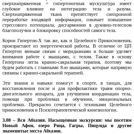
сверхнапряженная = гипертоничная мускулатура имеет
глубокое влияние на интеграцию тела и разума.
Сверхнапряженная ткань препятствует синхронной
переработке входящей информации, означает повышение
стрессового потенциала, дисгармонию в духовно-телесном
благополучии и блокировку способностей самого тела.
Корни Гипертон-Х так же, как и Целебного Прикосновения,
произрастают из энергетической работы. В отличие от ЦП
Гипертон меньше связан с меридианами и больше уделяет
внимания работе с мышцами, с телом. Также в основу
Гипертона легла кранио-сакральная терапия, поэтому мы
будем работать с главными 8-ю мышцами, которые напрямую
связаны с кранио-сакральной терапией.
Эти знания и навыки помогут в спорте, в танцах, для
восстановления после и для профилактики травм опорно-
двигательного аппарата, для улучшения координации тела,
помощи при проблемах в обучении, эмоциональных
проблемах. Прекрасно сочетается с техниками Целебного
прикосновения и Психотерапевтической кинезиологии.
3.08 – Вся Абхазия. Насыщенная экскурсия: мы посетим
Новый Афон, озеро Рица, Гагры, Пицунда и другие
знаменитые места Абхазии.