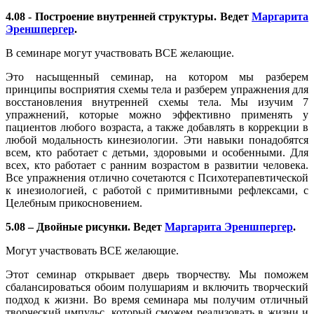
4.08 - Построение внутренней структуры. Ведет
Маргарита
Эреншпергер
.
В семинаре могут участвовать ВСЕ желающие.
Это насыщенный семинар, на котором мы разберем
принципы восприятия схемы тела и разберем упражнения для
восстановления внутренней схемы тела. Мы изучим 7
упражнений, которые можно эффективно применять у
пациентов любого возраста, а также добавлять в коррекции в
любой модальность кинезиологии. Эти навыки понадобятся
всем, кто работает с детьми, здоровыми и особенными. Для
всех, кто работает с ранним возрастом в развитии человека.
Все упражнения отлично сочетаются с Психотерапевтической
к инезиологией, с работой с примитивными рефлексами, с
Целебным прикосновением.
5.08 – Двойные рисунки. Ведет
Маргарита Эреншпергер
.
Могут участвовать ВСЕ желающие.
Этот семинар открывает дверь творчеству. Мы поможем
сбалансироваться обоим полушариям и включить творческий
подход к жизни. Во время семинара мы получим отличный
творческий импульс, который сможем реализовать в жизни и