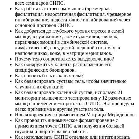
всех семинаров СИПС.
Как работать с стрессом мышцы (чрезмерная
фасилитация, недостаточная фасилитация, чрезмерное
ингибирование, недостаточное ингибирование) через
основной протокол СИПС.
Как добраться до глубокого уровня стресса в самой
мышце, в сухожилиях, ложе сухожилия, связках,
первичных эмоций в лимбической системе,
лимфатической, сосудистой, нервной системах, в
надпочечниках, коже, в матрице меридианов.
Почему тело сопротивляется выздоровлению?
Как обнаружить у клиента расположение его
специфических блокировок.
Как снизить боль в тканях тела?
Как балансировать суставы тела, чтобы значительно
улучшить их функцию.
Как балансировать коленный сустав, используя 21
мониторинг мышечного тестирования у 12 различных
мышц с применением протокола СИПС. Эта процедура
легко применима к другим участкам тела.
Новая коррекция с применением Матрицы Меридианов.
Как проводить динамическое форматирование с
применением точек СИПС для получения большей
глубины и широты вашей работы.
Как использовать СИПС отдельно или интегрировать