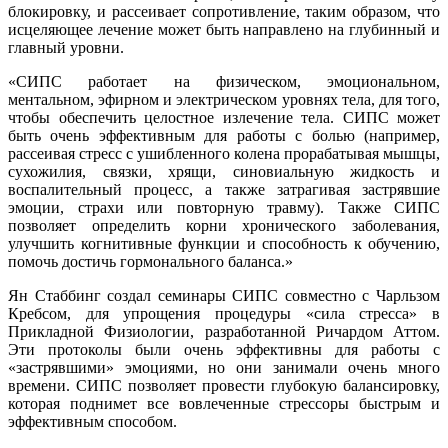
блокировку, и рассеивает сопротивление, таким образом, что
исцеляющее лечение может быть направлено на глубинный и
главный уровни.
«СИПС работает на физическом, эмоциональном,
ментальном, эфирном и электрическом уровнях тела, для того,
чтобы обеспечить целостное излечение тела. СИПС может
быть очень эффективным для работы с болью (например,
рассеивая стресс с ушибленного колена прорабатывая мышцы,
сухожилия, связки, хрящи, синовиальную жидкость и
воспалительный процесс, а также затрагивая застрявшие
эмоции, страхи или повторную травму). Также СИПС
позволяет определить корни хронического заболевания,
улучшить когнитивные функции и способность к обучению,
помочь достичь гормонального баланса.»
Ян Стаббинг создал семинары СИПС совместно с Чарльзом
Кребсом, для упрощения процедуры «сила стресса» в
Прикладной Физиологии, разработанной Ричардом Аттом.
Эти протоколы были очень эффективны для работы с
«застрявшими» эмоциями, но они занимали очень много
времени. СИПС позволяет провести глубокую балансировку,
которая поднимет все вовлеченные стрессоры быстрым и
эффективным способом.