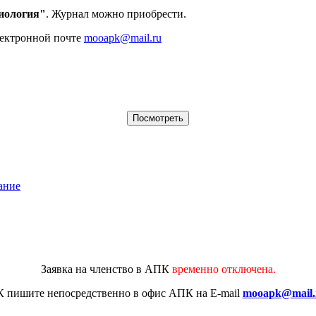
иология"
. Журнал можно приобрести.
лектронной почте
mooapk@mail.ru
ание
Заявка на членство в АПК
временно отключена.
К
пишите непосредственно в офис АПК на E-mail
mooapk@mail.