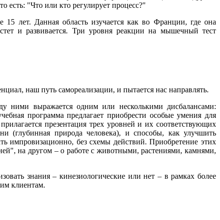
то есть: "Что или кто регулирует процесс?"
15 лет. Данная область изучается как во Франции, где она
стет и развивается. Три уровня реакции на мышечный тест
енциал, наш путь самореализации, и пытается нас направлять.
жду ними выражается одним или несколькими дисбалансами:
чебная программа предлагает приобрести особые умения для
прилагается презентация трех уровней и их соответствующих
ни (глубинная природа человека), и способы, как улучшить
ть импровизационно, без схемы действий. Приобретение этих
ей", на другом – о работе с животными, растениями, камнями,
овать знания – кинезиологические или нет – в рамках более
оим клиентам.