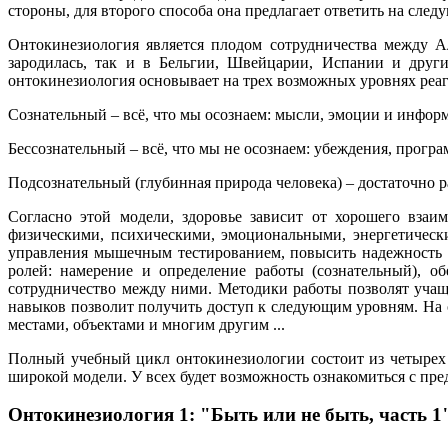
стороны, для второго способа она предлагает ответить на след
Онтокинезиология является плодом сотрудничества между А
зародилась, так и в Бельгии, Швейцарии, Испании и друг
онтокинезиология основывает на трех возможных уровнях реа
Сознательный – всё, что мы осознаем: мысли, эмоции и информ
Бессознательный – всё, что мы не осознаем: убеждения, прог
Подсознательный (глубинная природа человека) – достаточно ра
Согласно этой модели, здоровье зависит от хорошего вза
физическими, психическими, эмоциональными, энергетическ
управления мышечным тестированием, повысить надежность п
ролей: намерение и определение работы (сознательный), о
сотрудничество между ними. Методики работы позволят учащ
навыков позволит получить доступ к следующим уровням. На о
местами, объектами и многим другим ...
Полный учебный цикл онтокинезиологии состоит из четырех 
широкой модели. У всех будет возможность ознакомиться с пре
Онтокинезиология 1: "Быть или не быть, часть 1" 