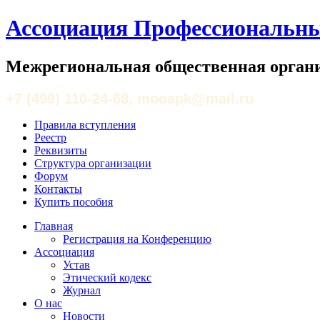
Ассоциация Профессиональны
Межрегиональная общественная органи
+7 (499) 110-24-68, mooapk@mail.ru
Правила вступления
Реестр
Реквизиты
Структура организации
Форум
Контакты
Купить пособия
Главная
Регистрация на Конференцию
Ассоциация
Устав
Этический кодекс
Журнал
О нас
Новости