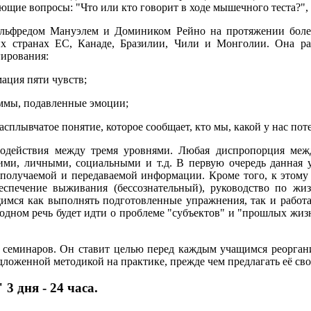
ующие вопросы: "Что или кто говорит в ходе мышечного теста?", 
льфредом Мануэлем и Домиником Рейно на протяжении более 
их странах ЕС, Канаде, Бразилии, Чили и Монголии. Она ра
гирования:
ация пяти чувств;
раммы, подавленные эмоции;
сплывчатое понятие, которое сообщает, кто мы, какой у нас пот
имодействия между тремя уровнями. Любая диспропорция ме
ими, личными, социальными и т.д. В первую очередь данная у
олучаемой и передаваемой информации. Кроме того, к этому 
беспечение выживания (бессознательный), руководство по жиз
имся как выполнять подготовленные упражнения, так и работа
дном речь будет идти о проблеме "субъектов" и "прошлых жизн
семинаров. Он ставит целью перед каждым учащимся реорганиз
дложенной методикой на практике, прежде чем предлагать её св
3 дня - 24 часа.