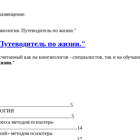
размещение.
зиология. Путеводитель по жизни."
Путеводитель по жизни."
считанный как на кинезиологов - специалистов, так и на обуч
изни."
..............
.........................
..................5
ЛОГИИ
...............
.........................
........5
ресса методом психотера-
.............
.........................
........................1
4
ний» методом психотера-
.............
.........................
........................1
7