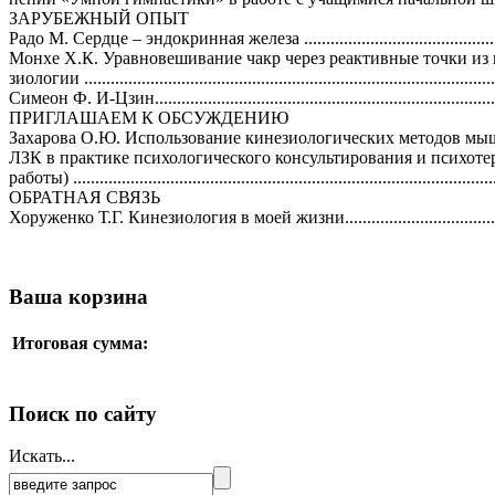
ЗАРУБЕЖНЫЙ ОПЫТ
Радо М. Сердце – эндокринная железа .........................
..................
Монхе Х.К. Уравновешивание чакр через реактивные точки из 
зиологии .........................
.........................
.........................
..................
Симеон Ф. И-Цзин...................
.........................
.........................
........
ПРИГЛАШАЕМ К ОБСУЖДЕНИЮ
Захарова О.Ю. Использование кинезиологических методов мы
ЛЗК в практике психологического консультирования и психоте
работы) .........................
.........................
.........................
....................
ОБРАТНАЯ СВЯЗЬ
Хоруженко Т.Г. Кинезиология в моей жизни....................
..............
Ваша корзина
Итоговая сумма:
Поиск по сайту
Искать...