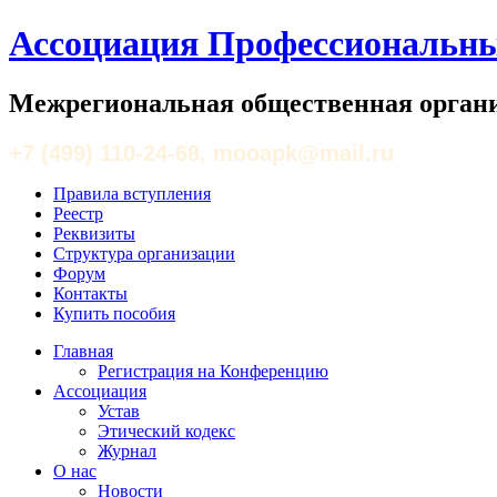
Ассоциация Профессиональны
Межрегиональная общественная органи
+7 (499) 110-24-68, mooapk@mail.ru
Правила вступления
Реестр
Реквизиты
Структура организации
Форум
Контакты
Купить пособия
Главная
Регистрация на Конференцию
Ассоциация
Устав
Этический кодекс
Журнал
О нас
Новости