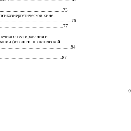
.......
.........................
......................73
психоэнергетической кине-
.......
.........................
.........................
....76
.................
.........................
............77
шечного тестирования и
рапии (из опыта практической
.....
.........................
.........................
......84
...........
.........................
.................87
0