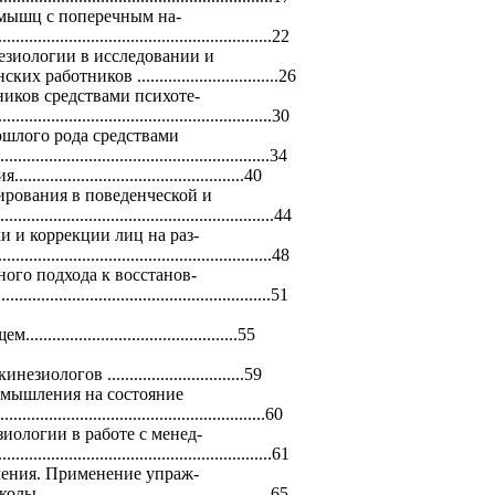
у мышц с поперечным на-
......................
.........................
...............22
езиологии в исследовании и
отников .........................
.......26
иков средствами психоте-
.................
.........................
....................30
ошлого рода средствами
.................
.........................
...................34
...........
.........................
.............40
ирования в поведенческой и
............
.........................
.........................
44
 и коррекции лиц на раз-
.....
.........................
.........................
....48
ого подхода к восстанов-
......
.........................
.........................
..51
.............
.........................
.......55
гов .........................
......59
 мышления на состояние
......................
.........................
.............60
иологии в работе с менед-
...
.........................
.........................
.........61
чения. Применение упраж-
.................
.........................
........65