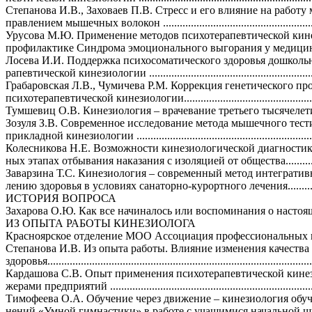
Степанова И.В., Заховаев П.В. Стресс и его влияние на работ
правлением мышечных волокон .........................
.........................
...
Урусова М.Ю. Применение методов психотерапевтической кин
профилактике Синдрома эмоционального выгорания у медицинских раб
Лосева И.И. Поддержка психосоматического здоровья дошкольн
рапевтической кинезиологии .........................
.........................
........
Грабаровская Л.В., Чумичева Р.М. Коррекция генетического пр
психотерапевтической кинезиологии.............
.........................
........
Тумшевиц О.В. Кинезиология – врачевание третьего тысячелетия...
Зозуля З.В. Современное исследование метода мышечного тест
прикладной кинезиологии .........................
.........................
.............
Колесникова Н.Е. Возможности кинезиологической диагностики
ных этапах отбывания наказания с изоляцией от общества............
Заварзина Т.С. Кинезиология – современный метод интегративн
лению здоровья в условиях санаторно-курортного лечения............
ИСТОРИЯ ВОПРОСА
Захарова О.Ю. Как все начиналось или воспоминания о настоящем...
ИЗ ОПЫТА РАБОТЫ КИНЕЗИОЛОГА
Красноярское отделение МОО Ассоциация профессиональных кинезиоло
Степанова И.В. Из опыта работы. Влияние изменения качества
здоровья.................
.........................
.........................
.........................
...
Кардашова С.В. Опыт применения психотерапевтической кинез
жерами предприятий .........................
.........................
......................
Тимофеева О.А. Обучение через движение – кинезиология обу
нений «Умной гимнастики» в работе с учащимися начальной школы...