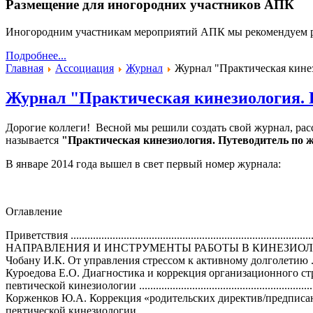
Размещение для иногородних участников АПК
Иногородним участникам мероприятий АПК мы рекомендуем 
Подробнее...
Главная
Ассоциация
Журнал
Журнал "Практическая кине
Журнал "Практическая кинезиология. 
Дорогие коллеги! Весной мы решили создать свой журнал, рас
называется
"Практическая кинезиология. Путеводитель по ж
В январе 2014 года вышел в свет первый номер журнала:
Оглавление
Приветствия .........................
.........................
.........................
...........
НАПРАВЛЕНИЯ И ИНСТРУМЕНТЫ РАБОТЫ В КИНЕЗИО
Чобану И.К. От управления стрессом к активному долголетию ..........
Куроедова Е.О. Диагностика и коррекция организационного ст
певтической кинезиологии .........................
.........................
............
Корженков Ю.А. Коррекция «родительских директив/предписа
певтической кинезиологии .........................
.........................
............