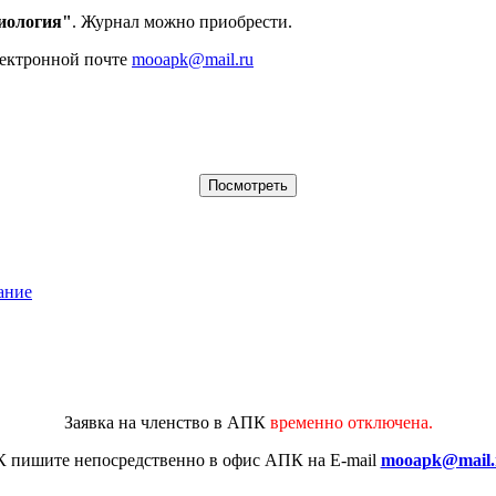
иология"
. Журнал можно приобрести.
лектронной почте
mooapk@mail.ru
ание
Заявка на членство в АПК
временно отключена.
К
пишите непосредственно в офис АПК на E-mail
mooapk@mail.